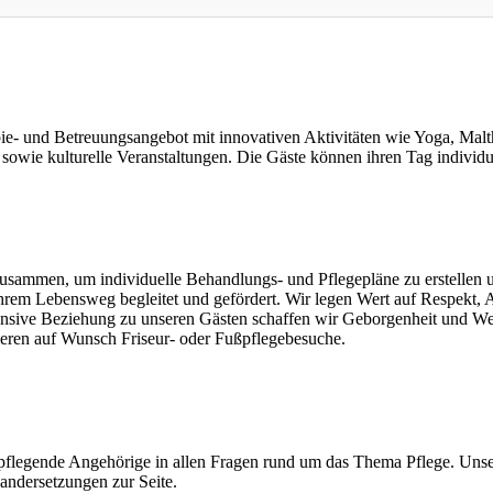
apie- und Betreuungsangebot mit innovativen Aktivitäten wie Yoga, Mal
owie kulturelle Veranstaltungen. Die Gäste können ihren Tag individ
usammen, um individuelle Behandlungs- und Pflegepläne zu erstellen un
rem Lebensweg begleitet und gefördert. Wir legen Wert auf Respekt, A
ntensive Beziehung zu unseren Gästen schaffen wir Geborgenheit und We
ieren auf Wunsch Friseur- oder Fußpflegebesuche.
zt pflegende Angehörige in allen Fragen rund um das Thema Pflege. U
andersetzungen zur Seite.