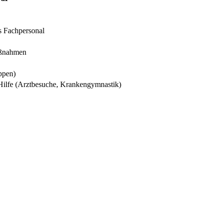
s Fachpersonal
aßnahmen
ppen)
 Hilfe (Arztbesuche, Krankengymnastik)