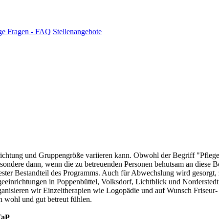
ge Fragen - FAQ
Stellenangebote
ichtung und Gruppengröße variieren kann. Obwohl der Begriff "Pflege" 
sondere dann, wenn die zu betreuenden Personen behutsam an diese Be
 fester Bestandteil des Programms. Auch für Abwechslung wird gesorgt
eeinrichtungen in Poppenbüttel, Volksdorf, Lichtblick und Nordersted
ganisieren wir Einzeltherapien wie Logopädie und auf Wunsch Friseur- 
h wohl und gut betreut fühlen.
TaP